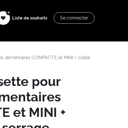
0
Se connecter
Liste de souhaits
SGI Pastry Formation
Aide & Documentation
es alimentaires COMPACTE et MINI + collier
sette pour
imentaires
 et MINI +
e serrage