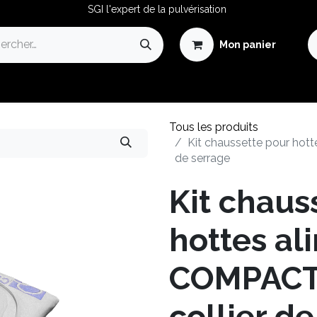
SGI l'expert de la pulvérisation
Mon panier
Avantages de la Pulvérisation
Guide de la Pulvérisation
Tous les produits
Kit chaussette pour hott
de serrage
Kit chaus
hottes al
COMPACTE
collier d