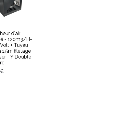
eur d'air
é - 120m3/H-
Volt + Tuyau
n 1.5m filetage
ser + Y Double
uro
€