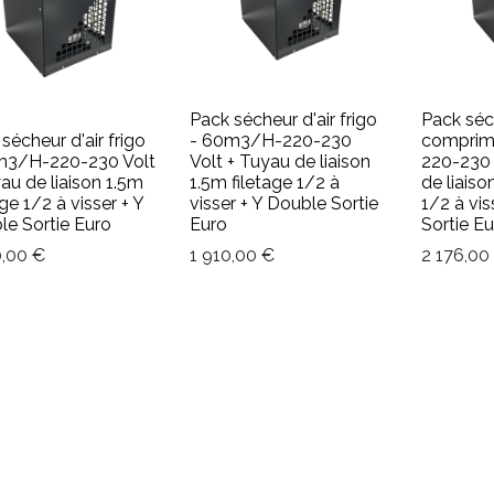
Pack sécheur d'air frigo
Pack séch
sécheur d'air frigo
- 60m3/H-220-230
comprim
m3/H-220-230 Volt
Volt + Tuyau de liaison
220-230 
au de liaison 1.5m
1.5m filetage 1/2 à
de liaiso
age 1/2 à visser + Y
visser + Y Double Sortie
1/2 à vis
le Sortie Euro
Euro
Sortie E
0,00
€
1 910,00
€
2 176,00