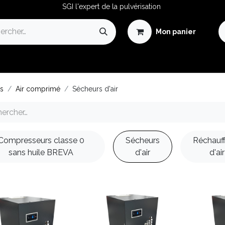
SGI l'expert de la pulvérisation
Mon panier
Avantages de la Pulvérisation
Guide de la Pulvérisation
ts
Air comprimé
Sécheurs d'air
Compresseurs classe 0
Sécheurs
Réchauf
sans huile BREVA
d'air
d'air