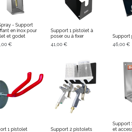
Spray - Support
fant en inox pour
Support 1 pistolet à
let et godet
poser ou à fixer
Support 
0,00
€
41,00
€
46,00
€
Support 
rt 1 pistolet
Support 2 pistolets
et access