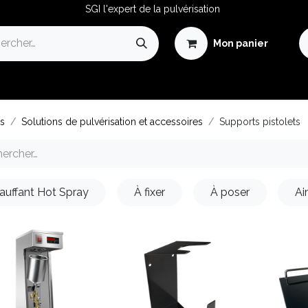
SGI l'expert de la pulvérisation
Mon panier
Avantages de la Pulvérisation
Guide de la Pulvérisation
ts
Solutions de pulvérisation et accessoires
Supports pistolets
auffant Hot Spray
À fixer
À poser
Ai