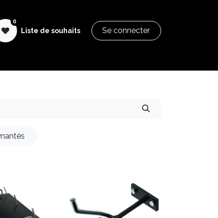
0
Se connecter
Liste de souhaits
SGI Pastry Formation
Aide & Documentation
mantés