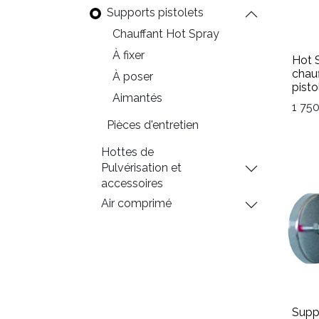
Supports pistolets
Chauffant Hot Spray
À fixer
Hot 
chauf
À poser
pisto
Aimantés
1 75
Pièces d'entretien
Hottes de
Pulvérisation et
accessoires
Air comprimé
Suppo