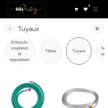
0
Tuyaux
Embouts,
coupleurs
Sup
Filtres
Tuyaux
et
acc
régulateurs