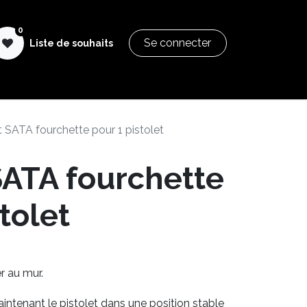
0
Se connecter
Liste de souhaits
SGI Pastry Formation
Aide & Documentation
 SATA fourchette pour 1 pistolet
SATA fourchette
tolet
er au mur.
aintenant le pistolet dans une position stable