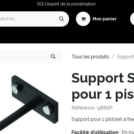
SGI l'expert de la pulvérisation
Mon panier
Avantages de la Pulvérisation
Guide de la Pulvérisation
Tous les produits
Support
Support 
pour 1 pis
Référence :
9886P
Support pour 1 pistolet à fix
Facilité d’utilisation
: En m