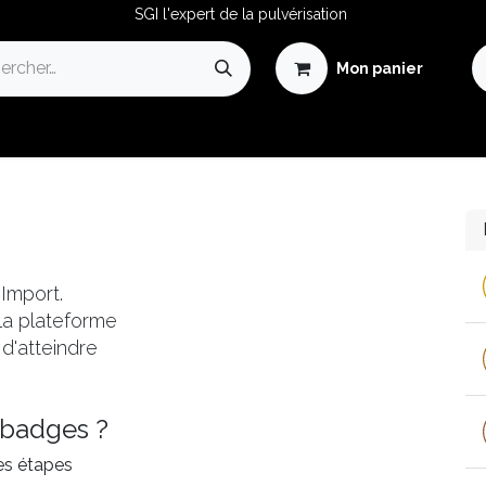
SGI l'expert de la pulvérisation
Mon panier
Avantages de la Pulvérisation
Guide de la Pulvérisation
Import.
 la plateforme
d'atteindre
 badges ?
es étapes