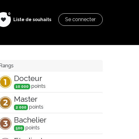
0
Se connecter
Liste de souhaits
SGI Pastry Formation
Aide & Documentation
Rangs
Docteur
point
s
10 000
Master
point
s
2 000
Bachelier
point
s
500