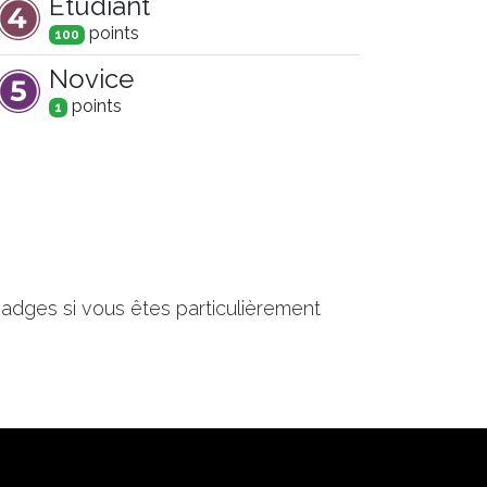
Etudiant
point
s
100
Novice
point
s
1
adges si vous êtes particulièrement